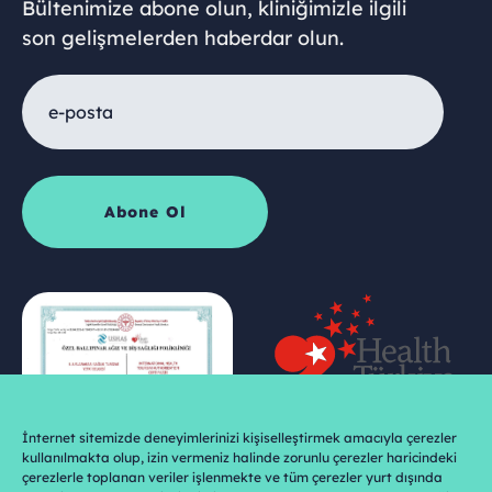
Bültenimize abone olun, kliniğimizle ilgili
son gelişmelerden haberdar olun.
İnternet sitemizde deneyimlerinizi kişiselleştirmek amacıyla çerezler
kullanılmakta olup, izin vermeniz halinde zorunlu çerezler haricindeki
çerezlerle toplanan veriler işlenmekte ve tüm çerezler yurt dışında