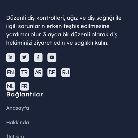
Düzenli diş kontrolleri, ağız ve diş sağlığı ile
ilgili sorunların erken teşhis edilmesine
yardımcı olur. 3 ayda bir düzenli olarak diş
hekiminizi ziyaret edin ve sağlıklı kalın.




EN
TR
AR
DE
RU
NL
FR
Bağlantılar
Anasayfa
Hakkında
İletişim