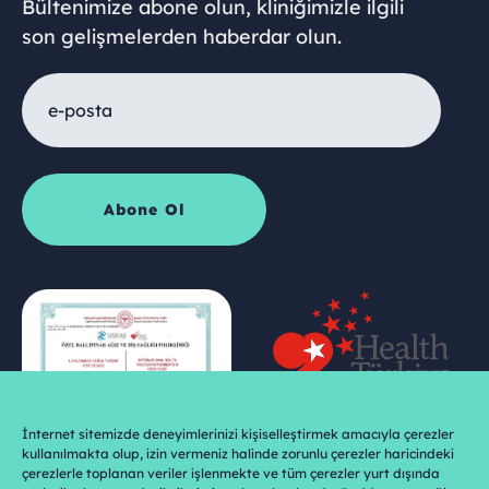
Bültenimize abone olun, kliniğimizle ilgili
son gelişmelerden haberdar olun.
İnternet sitemizde deneyimlerinizi kişiselleştirmek amacıyla çerezler
kullanılmakta olup, izin vermeniz halinde zorunlu çerezler haricindeki
çerezlerle toplanan veriler işlenmekte ve tüm çerezler yurt dışında