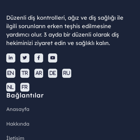
Düzenli diş kontrolleri, ağız ve diş sağlığı ile
ilgili sorunların erken teşhis edilmesine
yardımcı olur. 3 ayda bir düzenli olarak diş
hekiminizi ziyaret edin ve sağlıklı kalın.




EN
TR
AR
DE
RU
NL
FR
Bağlantılar
Anasayfa
Hakkında
İletişim