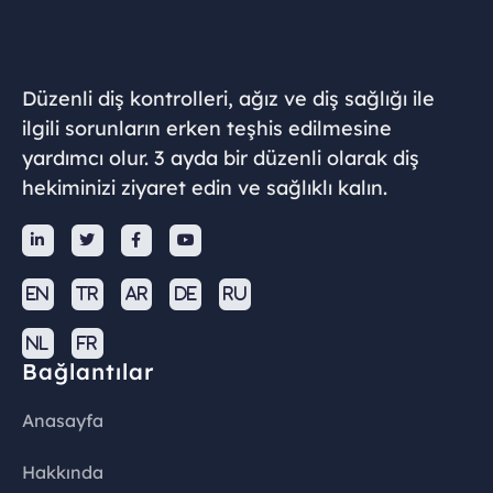
Düzenli diş kontrolleri, ağız ve diş sağlığı ile
ilgili sorunların erken teşhis edilmesine
yardımcı olur. 3 ayda bir düzenli olarak diş
hekiminizi ziyaret edin ve sağlıklı kalın.




EN
TR
AR
DE
RU
NL
FR
Bağlantılar
Anasayfa
Hakkında