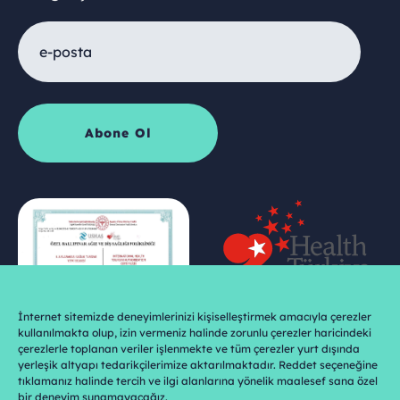
İnternet sitemizde deneyimlerinizi kişiselleştirmek amacıyla çerezler
kullanılmakta olup, izin vermeniz halinde zorunlu çerezler haricindeki
çerezlerle toplanan veriler işlenmekte ve tüm çerezler yurt dışında
yerleşik altyapı tedarikçilerimize aktarılmaktadır. Reddet seçeneğine
tıklamanız halinde tercih ve ilgi alanlarına yönelik maalesef sana özel
bir deneyim sunamayacağız.