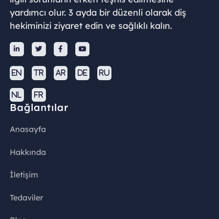
yardımcı olur. 3 ayda bir düzenli olarak diş
hekiminizi ziyaret edin ve sağlıklı kalın.




EN
TR
AR
DE
RU
NL
FR
Bağlantılar
Anasayfa
Hakkında
İletişim
Tedaviler