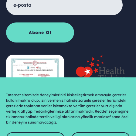
İnternet sitemizde deneyimlerinizi kişiselleştirmek amacıyla çerezler
kullanılmakta olup, izin vermeniz halinde zorunlu çerezler haricindeki
çerezlerle toplanan veriler işlenmekte ve tüm çerezler yurt dışında
yerleşik altyapı tedarikçilerimize aktarılmaktadır. Reddet seçeneğine
tıklamanız halinde tercih ve ilgi alanlarına yönelik maalesef sana özel
bir deneyim sunamayacağız.