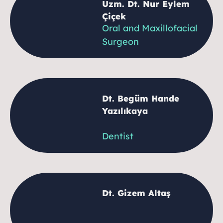
Uzm. Dt. Nur Eylem
Çiçek
Oral and Maxillofacial
Surgeon
Dt. Begüm Hande
Yazılıkaya
Dentist
Dt. Gizem Altaş