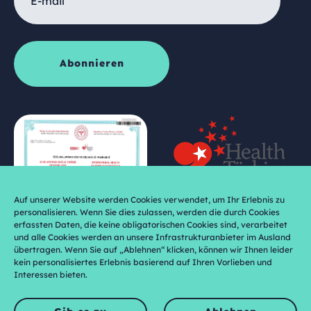
Auf unserer Website werden Cookies verwendet, um Ihr Erlebnis zu
personalisieren. Wenn Sie dies zulassen, werden die durch Cookies
erfassten Daten, die keine obligatorischen Cookies sind, verarbeitet
und alle Cookies werden an unsere Infrastrukturanbieter im Ausland
übertragen. Wenn Sie auf „Ablehnen“ klicken, können wir Ihnen leider
kein personalisiertes Erlebnis basierend auf Ihren Vorlieben und
Interessen bieten.