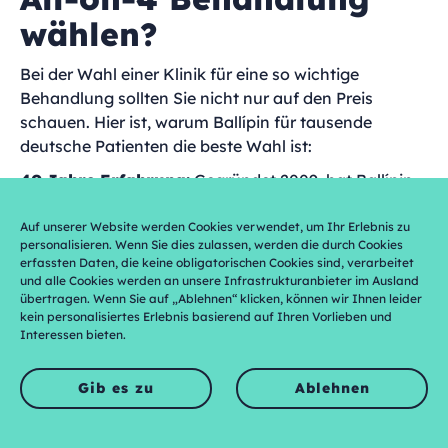
wählen?
Bei der Wahl einer Klinik für eine so wichtige
Behandlung sollten Sie nicht nur auf den Preis
schauen. Hier ist, warum Ballípin für tausende
deutsche Patienten die beste Wahl ist:
40 Jahre Erfahrung:
Gegründet 2009, hat Ballípin
Implantologie perfektioniert. Wir sind eine Spezial-
Klinik, nicht eine Allgemeinklinik, die auch
Auf unserer Website werden Cookies verwendet, um Ihr Erlebnis zu
personalisieren. Wenn Sie dies zulassen, werden die durch Cookies
Implantate macht.
erfassten Daten, die keine obligatorischen Cookies sind, verarbeitet
und alle Cookies werden an unsere Infrastrukturanbieter im Ausland
8.000+ erfolgreiche All-on-4 Behandlungen:
Das
übertragen. Wenn Sie auf „Ablehnen“ klicken, können wir Ihnen leider
ist nicht theoretisches Wissen – das ist gelebte
kein personalisiertes Erlebnis basierend auf Ihren Vorlieben und
Erfahrung mit realen Patienten.
Interessen bieten.
Deutsche Sprachkompetenz:
Unser Team spricht
Gib es zu
Ablehnen
nicht nur Deutsch – sie verstehen deutsche
Patienten, ihre Sorgen, ihre Erwartungen.
WhatsApp
Telefon