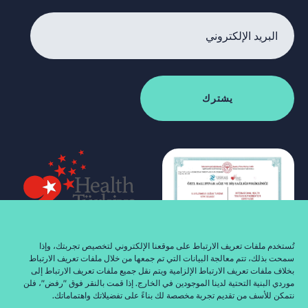
تُستخدم ملفات تعريف الارتباط على موقعنا الإلكتروني لتخصيص تجربتك، وإذا
سمحت بذلك، تتم معالجة البيانات التي تم جمعها من خلال ملفات تعريف الارتباط
بخلاف ملفات تعريف الارتباط الإلزامية ويتم نقل جميع ملفات تعريف الارتباط إلى
موردي البنية التحتية لدينا الموجودين في الخارج. إذا قمت بالنقر فوق "رفض"، فلن
نتمكن للأسف من تقديم تجربة مخصصة لك بناءً على تفضيلاتك واهتماماتك.