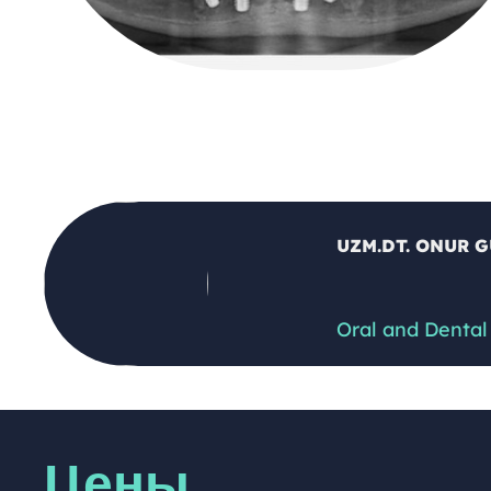
UZM.DT. ONUR 
Oral and Dental
Цены