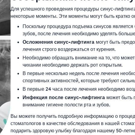
Для успешного проведения процедуры синус-лифтинга
некоторые моменты. Эти моменты могут быть кратко 
Поскольку процедура подъема синусов является 
зубов, после лечения необходимо уделять больше
Осложнения синус-лифтинга
могут быть пред
лечения строго воздержаться от курения.
Необходимо обращать внимание на то, что может 
чихании необходимо держать рот открытым.
В первые несколько недель после лечения необхо
спортивных активностей, которые требуют сильн
В первые 24 часа после лечения необходимо воз
Инфекция после синус-лифтинга
может быть 
внимание гигиене полости рта и зубов.
Вы можете получить подробную информацию о процеду
стоматологов в качестве обследования в нашей стомат
подарить здоровую улыбку благодаря нашему 50-летне