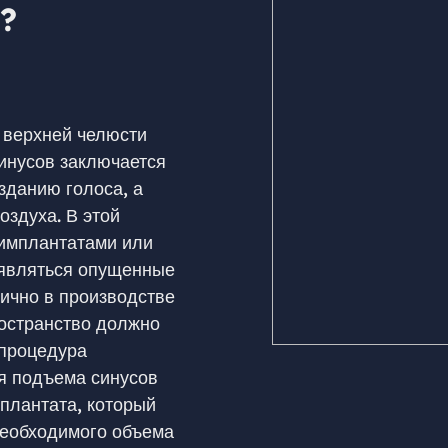
?
в верхней челюсти
инусов заключается
зданию голоса, а
оздуха. В этой
 имплантатами или
появляться опущенные
тично в производстве
ространство должно
 процедура
я подъема синусов
плантата, который
 необходимого объема