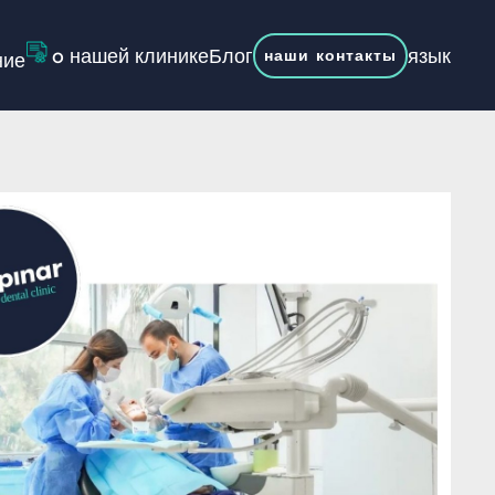
o нашей клинике
Блог
язык
наши контакты
ние