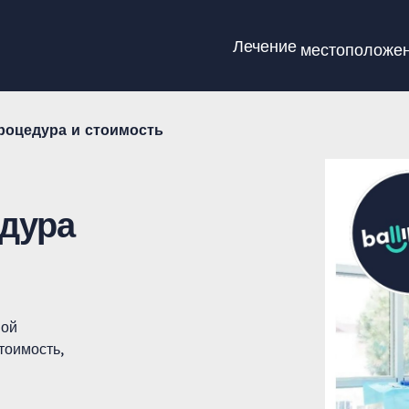
Лечение
местоположе
роцедура и стоимость
едура
ной
тоимость,