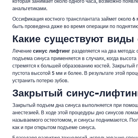
которая занимает около одного часа, возможно появл
анальгетиками.
Оссификация костного трансплантата займет около 6
быть проведена даже во время операции по поднятию
Какие существуют виды 
Лечение
синус лифтинг
разделяется на два метода:
подъема синуса применяется в случаях, когда высота 
стремятся к большей образованию костей. Закрытый п
пустота высотой 5 мм и более. В результате этой пр
устранить потерю зубов.
Закрытый синус-лифти
Закрытый подъем дна синуса выполняется при помощ
анестезией. В ходе этой процедуры дно синусов лома
называемого остеотомом, и синусы поднимаются. Пол
как и при открытом подъеме синуса.
Благодаря развитию технологий, использование спец